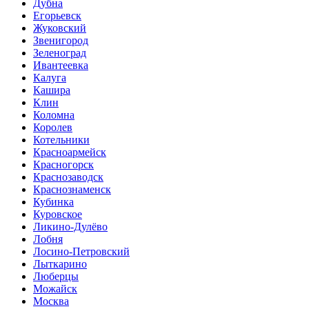
Дубна
Егорьевск
Жуковский
Звенигород
Зеленоград
Ивантеевка
Калуга
Кашира
Клин
Коломна
Королев
Котельники
Красноармейск
Красногорск
Краснозаводск
Краснознаменск
Кубинка
Куровское
Ликино-Дулёво
Лобня
Лосино-Петровский
Лыткарино
Люберцы
Можайск
Москва