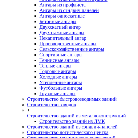
Ангары из профлиста
Ангары из сэндвич панелей
Ангары односкатные
Бетонные ангары
Двухскатный ангар
Двухэтажные ангары
Некапитальный ангар
Производственные ангары
Сельскохозяйственные ангары
Спортивные ангары
Теннисные ангары
Теплые ангары
Торговые ангары
Холодные ангары
Утепленные ангары
Футбольные ангары
Грузовые ангары
Строительство быстровозводимых зданий
Строительство заводов
+
Строительство зданий из металлоконструкций
Строительство зданий из ЛМК
Строительство зданий из сэндвич-панелей
Строительство логистического центра
Строительство медицинских учреждений