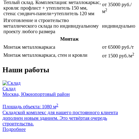
Теплый склад. Комплектация: металлокаркас,
от 35000 руб./
кровля: профлист + утеплитель 150 мм,
2
м
стена: сэндвич-панели+утеплитель 120 мм
Изготовление и строительство
металлического склада по индивидуальному
индивидуально
проекту любого размера
Монтаж
Монтаж металлокаркаса
от 65000 руб./т
2
Монтаж металлокаркаса, стен и кровли
от 1500 руб./м
Наши работы
Склад
Москва, Южнопортовый район
2
Площадь объекта: 1080 м
П
Складской комплекс для нашего постоянного клиента
Б
дополнен новым зданием. Это четвёртая очередь
м
строительства.
Подробнее