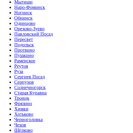
Мытищи
Наро-Фоминск
Ногинск
Обнинск
Одинцово
Орехово-Зуево
Павловский Посад
Пересвет
Подольск
Протвино
Пушкино
Раменское
Реутов
Руза
Сергиев Посад
Серпухов
Солнечногорск
Старая Купавна
Троицк
Фрязино
Химки
Хотьково
Черноголовка
Чехов
Щёлково