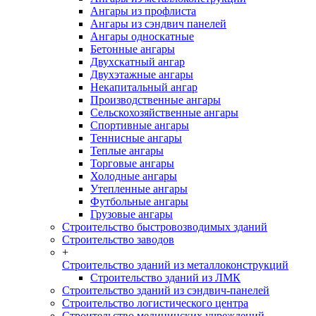
Ангары из профлиста
Ангары из сэндвич панелей
Ангары односкатные
Бетонные ангары
Двухскатный ангар
Двухэтажные ангары
Некапитальный ангар
Производственные ангары
Сельскохозяйственные ангары
Спортивные ангары
Теннисные ангары
Теплые ангары
Торговые ангары
Холодные ангары
Утепленные ангары
Футбольные ангары
Грузовые ангары
Строительство быстровозводимых зданий
Строительство заводов
+
Строительство зданий из металлоконструкций
Строительство зданий из ЛМК
Строительство зданий из сэндвич-панелей
Строительство логистического центра
Строительство медицинских учреждений