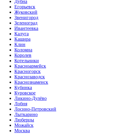
Дубна
Егорьевск
Жуковский
Звенигород
Зеленоград
Ивантеевка
Калуга
Кашира
Клин
Коломна
Королев
Котельники
Красноармейск
Красногорск
Краснозаводск
Краснознаменск
Кубинка
Куровское
Ликино-Дулёво
Лобня
Лосино-Петровский
Лыткарино
Люберцы
Можайск
Москва