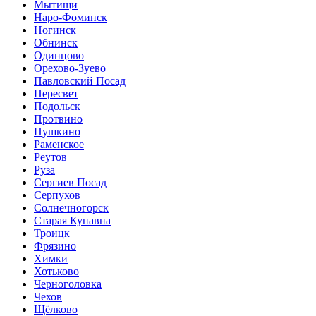
Мытищи
Наро-Фоминск
Ногинск
Обнинск
Одинцово
Орехово-Зуево
Павловский Посад
Пересвет
Подольск
Протвино
Пушкино
Раменское
Реутов
Руза
Сергиев Посад
Серпухов
Солнечногорск
Старая Купавна
Троицк
Фрязино
Химки
Хотьково
Черноголовка
Чехов
Щёлково