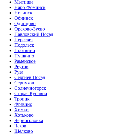
Мытищи
Наро-Фоминск
Ногинск
Обнинск
Одинцово
Орехово-Зуево
Павловский Посад
Пересвет
Подольск
Протвино
Пушкино
Раменское
Реутов
Руза
Сергиев Посад
Серпухов
Солнечногорск
Старая Купавна
Троицк
Фрязино
Химки
Хотьково
Черноголовка
Чехов
Щёлково