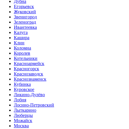
Дубна
Егорьевск
Жуковский
Звенигород
Зеленоград
Ивантеевка
Калуга
Кашира
Клин
Коломна
Королев
Котельники
Красноармейск
Красногорск
Краснозаводск
Краснознаменск
Кубинка
Куровское
Ликино-Дулёво
Лобня
Лосино-Петровский
Лыткарино
Люберцы
Можайск
Москва