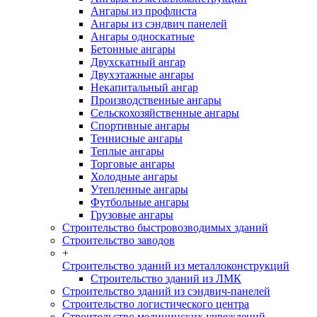
Ангары из профлиста
Ангары из сэндвич панелей
Ангары односкатные
Бетонные ангары
Двухскатный ангар
Двухэтажные ангары
Некапитальный ангар
Производственные ангары
Сельскохозяйственные ангары
Спортивные ангары
Теннисные ангары
Теплые ангары
Торговые ангары
Холодные ангары
Утепленные ангары
Футбольные ангары
Грузовые ангары
Строительство быстровозводимых зданий
Строительство заводов
+
Строительство зданий из металлоконструкций
Строительство зданий из ЛМК
Строительство зданий из сэндвич-панелей
Строительство логистического центра
Строительство медицинских учреждений