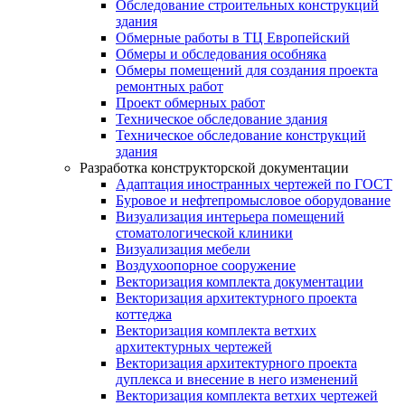
Обследование строительных конструкций
здания
Обмерные работы в ТЦ Европейский
Обмеры и обследования особняка
Обмеры помещений для создания проекта
ремонтных работ
Проект обмерных работ
Техническое обследование здания
Техническое обследование конструкций
здания
Разработка конструкторской документации
Адаптация иностранных чертежей по ГОСТ
Буровое и нефтепромысловое оборудование
Визуализация интерьера помещений
стоматологической клиники
Визуализация мебели
Воздухоопорное сооружение
Векторизация комплекта документации
Векторизация архитектурного проекта
коттеджа
Векторизация комплекта ветхих
архитектурных чертежей
Векторизация архитектурного проекта
дуплекса и внесение в него изменений
Векторизация комплекта ветхих чертежей