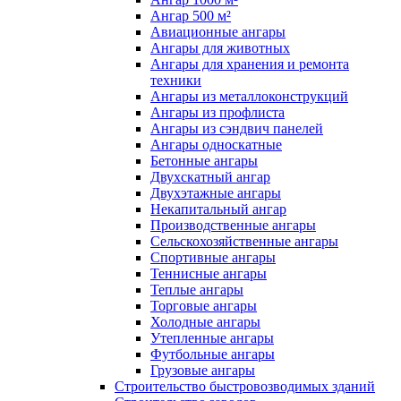
Ангар 500 м²
Авиационные ангары
Ангары для животных
Ангары для хранения и ремонта
техники
Ангары из металлоконструкций
Ангары из профлиста
Ангары из сэндвич панелей
Ангары односкатные
Бетонные ангары
Двухскатный ангар
Двухэтажные ангары
Некапитальный ангар
Производственные ангары
Сельскохозяйственные ангары
Спортивные ангары
Теннисные ангары
Теплые ангары
Торговые ангары
Холодные ангары
Утепленные ангары
Футбольные ангары
Грузовые ангары
Строительство быстровозводимых зданий