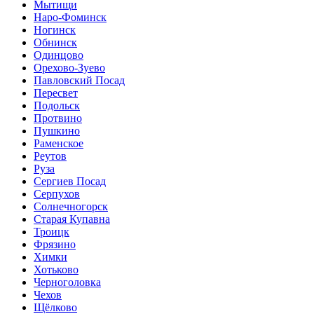
Мытищи
Наро-Фоминск
Ногинск
Обнинск
Одинцово
Орехово-Зуево
Павловский Посад
Пересвет
Подольск
Протвино
Пушкино
Раменское
Реутов
Руза
Сергиев Посад
Серпухов
Солнечногорск
Старая Купавна
Троицк
Фрязино
Химки
Хотьково
Черноголовка
Чехов
Щёлково