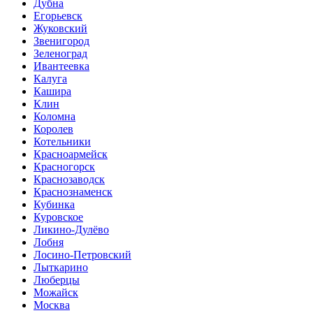
Дубна
Егорьевск
Жуковский
Звенигород
Зеленоград
Ивантеевка
Калуга
Кашира
Клин
Коломна
Королев
Котельники
Красноармейск
Красногорск
Краснозаводск
Краснознаменск
Кубинка
Куровское
Ликино-Дулёво
Лобня
Лосино-Петровский
Лыткарино
Люберцы
Можайск
Москва