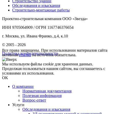
Строительство зданий
Обследования и изыскания
Строительно-монтажные работы
Проектно-строительная компания ООО «Звезда»
ИНН 9705064909 / ОГРН 1167746376654
г. Москва, ул. Ивана Франко, д.4, к.10
© 2005 - 2026
Все права защищены. При использовании материалов сайта
Политика конфиденциальности
активная
ссылка
на источник обязательна.
Мы используем файлы cookie для хранения данных.
Продолжая пользоваться нашим сайтом, вы соглашаетесь с
условиями их использования.
OK
О компании
Нормативная документация
Полезная информация
Вопрос-ответ
Услуги
Обследования и изыскания
3Д сканирование зданий и сооружений