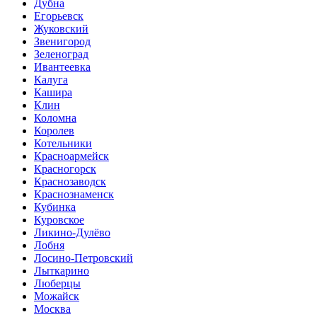
Дубна
Егорьевск
Жуковский
Звенигород
Зеленоград
Ивантеевка
Калуга
Кашира
Клин
Коломна
Королев
Котельники
Красноармейск
Красногорск
Краснозаводск
Краснознаменск
Кубинка
Куровское
Ликино-Дулёво
Лобня
Лосино-Петровский
Лыткарино
Люберцы
Можайск
Москва