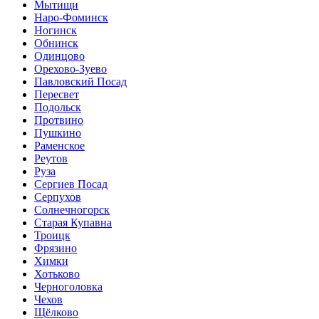
Мытищи
Наро-Фоминск
Ногинск
Обнинск
Одинцово
Орехово-Зуево
Павловский Посад
Пересвет
Подольск
Протвино
Пушкино
Раменское
Реутов
Руза
Сергиев Посад
Серпухов
Солнечногорск
Старая Купавна
Троицк
Фрязино
Химки
Хотьково
Черноголовка
Чехов
Щёлково