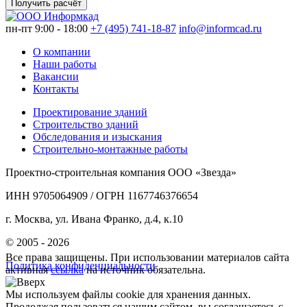
Получить расчёт
пн-пт 9:00 - 18:00
+7 (495) 741-18-87
info@informcad.ru
О компании
Наши работы
Вакансии
Контакты
Проектирование зданий
Строительство зданий
Обследования и изыскания
Строительно-монтажные работы
Проектно-строительная компания ООО «Звезда»
ИНН 9705064909 / ОГРН 1167746376654
г. Москва, ул. Ивана Франко, д.4, к.10
© 2005 - 2026
Все права защищены. При использовании материалов сайта
Политика конфиденциальности
активная
ссылка
на источник обязательна.
Мы используем файлы cookie для хранения данных.
Продолжая пользоваться нашим сайтом, вы соглашаетесь с