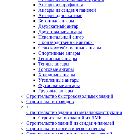
Ангары из профлиста
Ангары из сэндвич панелей
Ангары односкатные
Бетонные ангары
Двухскатный ангар
Двухэтажные ангары
Некапитальный ангар
Производственные ангары
Сельскохозяйственные ангары
Спортивные ангары
Теннисные ангары
Теплые ангары
Торговые ангары
Холодные ангары
Утепленные ангары
Футбольные ангары
Грузовые ангары
Строительство быстровозводимых зданий
Строительство заводов
+
Строительство зданий из металлоконструкций
Строительство зданий из ЛМК
Строительство зданий из сэндвич-панелей
Строительство логистического центра
Строительство медицинских учреждений