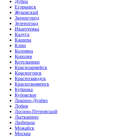
Дубна
Егорьевск
Жуковский
Звенигород
Зеленоград
Ивантеевка
Калуга
Кашира
Клин
Коломна
Королев
Котельники
Красноармейск
Красногорск
Краснозаводск
Краснознаменск
Кубинка
Куровское
Ликино-Дулёво
Лобня
Лосино-Петровский
Лыткарино
Люберцы
Можайск
Москва