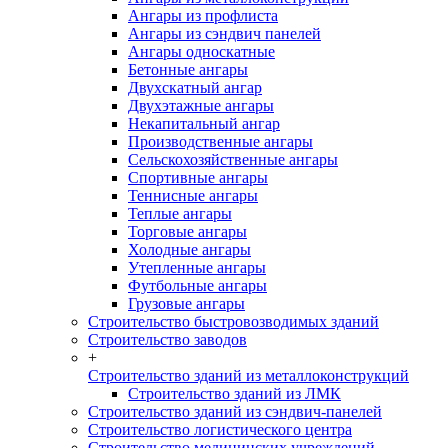
Ангары из профлиста
Ангары из сэндвич панелей
Ангары односкатные
Бетонные ангары
Двухскатный ангар
Двухэтажные ангары
Некапитальный ангар
Производственные ангары
Сельскохозяйственные ангары
Спортивные ангары
Теннисные ангары
Теплые ангары
Торговые ангары
Холодные ангары
Утепленные ангары
Футбольные ангары
Грузовые ангары
Строительство быстровозводимых зданий
Строительство заводов
+
Строительство зданий из металлоконструкций
Строительство зданий из ЛМК
Строительство зданий из сэндвич-панелей
Строительство логистического центра
Строительство медицинских учреждений