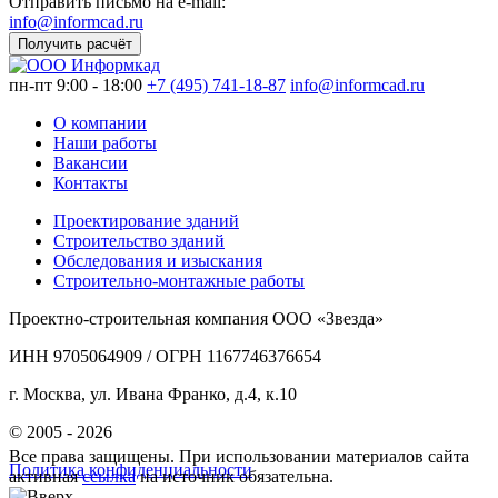
Отправить письмо на e-mail:
info@informcad.ru
Получить расчёт
пн-пт 9:00 - 18:00
+7 (495) 741-18-87
info@informcad.ru
О компании
Наши работы
Вакансии
Контакты
Проектирование зданий
Строительство зданий
Обследования и изыскания
Строительно-монтажные работы
Проектно-строительная компания ООО «Звезда»
ИНН 9705064909 / ОГРН 1167746376654
г. Москва, ул. Ивана Франко, д.4, к.10
© 2005 - 2026
Все права защищены. При использовании материалов сайта
Политика конфиденциальности
активная
ссылка
на источник обязательна.