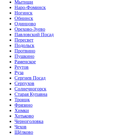
Мытищи
Наро-Фоминск
Ногинск
Обнинск
Одинцово
Орехово-Зуево
Павловский Посад
Пересвет
Подольск
Протвино
Пушкино
Раменское
Реутов
Руза
Сергиев Посад
Серпухов
Солнечногорск
Старая Купавна
Троицк
Фрязино
Химки
Хотьково
Черноголовка
Чехов
Щёлково