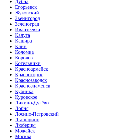
Дубна
Егорьевск
Жуковский
Звенигород
Зеленоград
Ивантеевка
Калуга
Кашира
Клин
Коломна
Королев
Котельники
Красноармейск
Красногорск
Краснозаводск
Краснознаменск
Кубинка
Куровское
Ликино-Дулёво
Лобня
Лосино-Петровский
Лыткарино
Люберцы
Можайск
Москва