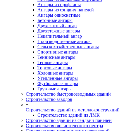
Ангары из профлиста
Ангары из сэндвич панелей
Ангары односкатные
Бетонные ангары
Двухскатный ангар
Двухэтажные ангары
Некапитальный ангар
Производственные ангары
Сельскохозяйственные ангары
Спортивные ангары
Теннисные ангары
Теплые ангары
Торговые ангары
Холодные ангары
Утепленные ангары
Футбольные ангары
Грузовые ангары
Строительство быстровозводимых зданий
Строительство заводов
+
Строительство зданий из металлоконструкций
Строительство зданий из ЛМК
Строительство зданий из сэндвич-панелей
Строительство логистического центра
Строительство медицинских учреждений