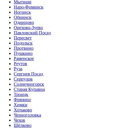
Мытищи
Наро-Фоминск
Ногинск
Обнинск
Одинцово
Орехово-Зуево
Павловский Посад
Пересвет
Подольск
Протвино
Пушкино
Раменское
Реутов
Руза
Сергиев Посад
Серпухов
Солнечногорск
Старая Купавна
Троицк
Фрязино
Химки
Хотьково
Черноголовка
Чехов
Щёлково