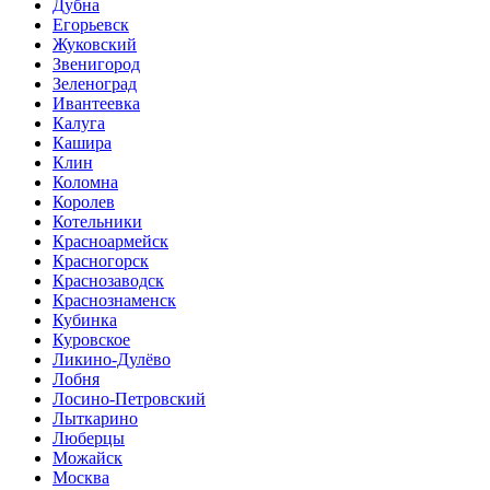
Дубна
Егорьевск
Жуковский
Звенигород
Зеленоград
Ивантеевка
Калуга
Кашира
Клин
Коломна
Королев
Котельники
Красноармейск
Красногорск
Краснозаводск
Краснознаменск
Кубинка
Куровское
Ликино-Дулёво
Лобня
Лосино-Петровский
Лыткарино
Люберцы
Можайск
Москва