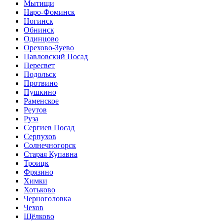
Мытищи
Наро-Фоминск
Ногинск
Обнинск
Одинцово
Орехово-Зуево
Павловский Посад
Пересвет
Подольск
Протвино
Пушкино
Раменское
Реутов
Руза
Сергиев Посад
Серпухов
Солнечногорск
Старая Купавна
Троицк
Фрязино
Химки
Хотьково
Черноголовка
Чехов
Щёлково