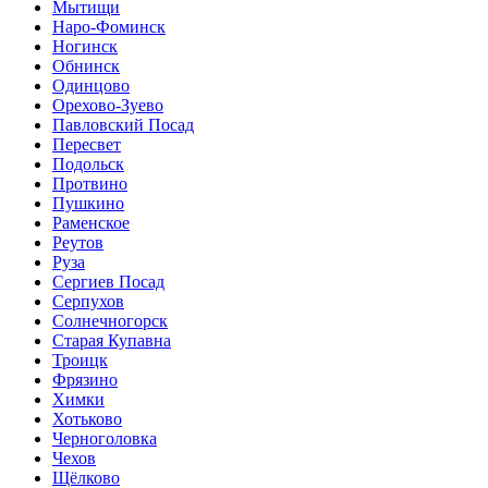
Мытищи
Наро-Фоминск
Ногинск
Обнинск
Одинцово
Орехово-Зуево
Павловский Посад
Пересвет
Подольск
Протвино
Пушкино
Раменское
Реутов
Руза
Сергиев Посад
Серпухов
Солнечногорск
Старая Купавна
Троицк
Фрязино
Химки
Хотьково
Черноголовка
Чехов
Щёлково