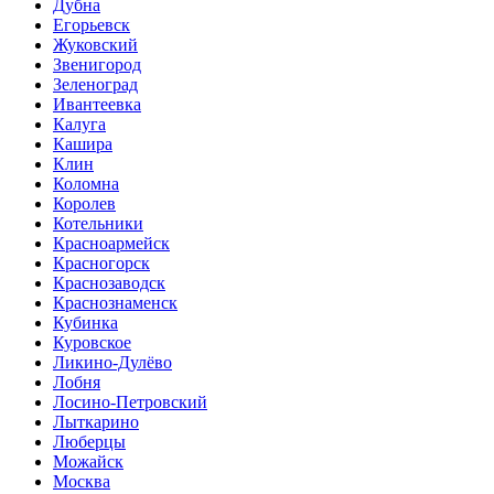
Дубна
Егорьевск
Жуковский
Звенигород
Зеленоград
Ивантеевка
Калуга
Кашира
Клин
Коломна
Королев
Котельники
Красноармейск
Красногорск
Краснозаводск
Краснознаменск
Кубинка
Куровское
Ликино-Дулёво
Лобня
Лосино-Петровский
Лыткарино
Люберцы
Можайск
Москва