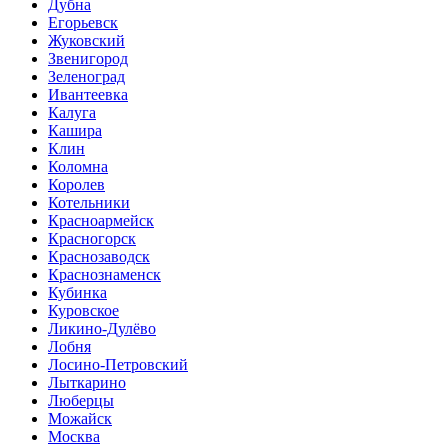
Дубна
Егорьевск
Жуковский
Звенигород
Зеленоград
Ивантеевка
Калуга
Кашира
Клин
Коломна
Королев
Котельники
Красноармейск
Красногорск
Краснозаводск
Краснознаменск
Кубинка
Куровское
Ликино-Дулёво
Лобня
Лосино-Петровский
Лыткарино
Люберцы
Можайск
Москва