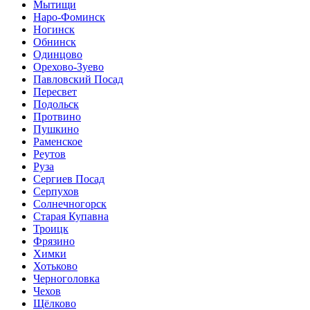
Мытищи
Наро-Фоминск
Ногинск
Обнинск
Одинцово
Орехово-Зуево
Павловский Посад
Пересвет
Подольск
Протвино
Пушкино
Раменское
Реутов
Руза
Сергиев Посад
Серпухов
Солнечногорск
Старая Купавна
Троицк
Фрязино
Химки
Хотьково
Черноголовка
Чехов
Щёлково