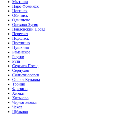
Мытищи
Наро-Фоминск
Ногинск
Обнинск
Одинцово
Орехово-Зуево
Павловский Посад
Пересвет
Подольск
Протвино
Пушкино
Раменское
Реутов
Руза
Сергиев Посад
Серпухов
Солнечногорск
Старая Купавна
Троицк
Фрязино
Химки
Хотьково
Черноголовка
Чехов
Щёлково