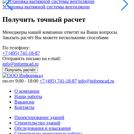
Установка вытяжной системы вентиляции
У
Получить точный расчет
Менеджеры нашей компании ответят на Ваши вопросы.
Заказать расчёт Вы можете несколькими способами
По телефону:
+7 (495) 741-18-87
Отправить письмо на e-mail:
info@informcad.ru
Получить расчёт
пн-пт 9:00 - 18:00
+7 (495) 741-18-87
info@informcad.ru
О компании
Наши работы
Вакансии
Контакты
Проектирование зданий
Строительство зданий
Обследования и изыскания
Строительно-монтажные работы