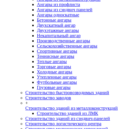
Ангары из профлиста
Ангары из сэндвич панелей
Ангары односкатные
Бетонные ангары
Двухскатный ангар
Двухэтажные ангары
Некапитальный ангар
Производственные ангары
Сельскохозяйственные ангары
Спортивные ангары
Теннисные ангары
Теплые ангары
Торговые ангары
Холодные ангары
Утепленные ангары
Футбольные ангары
Грузовые ангары
Строительство быстровозводимых зданий
Строительство заводов
+
Строительство зданий из металлоконструкций
Строительство зданий из ЛМК
Строительство зданий из сэндвич-панелей
Строительство логистического центра
Строительство медицинских учреждений