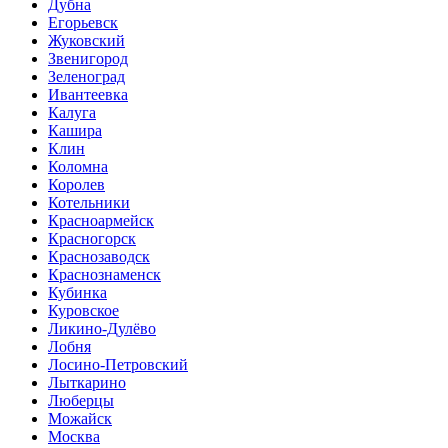
Дубна
Егорьевск
Жуковский
Звенигород
Зеленоград
Ивантеевка
Калуга
Кашира
Клин
Коломна
Королев
Котельники
Красноармейск
Красногорск
Краснозаводск
Краснознаменск
Кубинка
Куровское
Ликино-Дулёво
Лобня
Лосино-Петровский
Лыткарино
Люберцы
Можайск
Москва