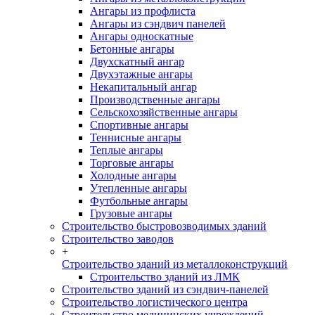
Ангары из профлиста
Ангары из сэндвич панелей
Ангары односкатные
Бетонные ангары
Двухскатный ангар
Двухэтажные ангары
Некапитальный ангар
Производственные ангары
Сельскохозяйственные ангары
Спортивные ангары
Теннисные ангары
Теплые ангары
Торговые ангары
Холодные ангары
Утепленные ангары
Футбольные ангары
Грузовые ангары
Строительство быстровозводимых зданий
Строительство заводов
+
Строительство зданий из металлоконструкций
Строительство зданий из ЛМК
Строительство зданий из сэндвич-панелей
Строительство логистического центра
Строительство медицинских учреждений