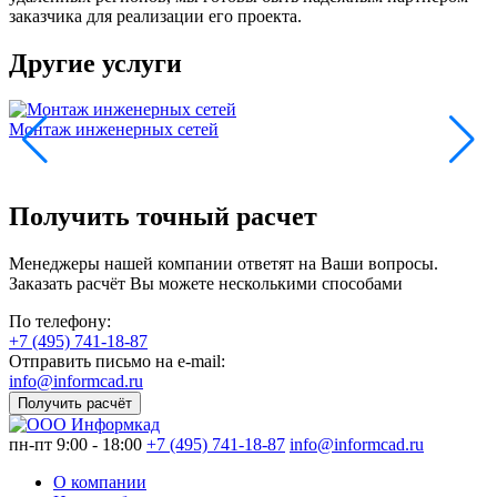
заказчика для реализации его проекта.
Другие услуги
Монтаж инженерных сетей
У
Получить точный расчет
Менеджеры нашей компании ответят на Ваши вопросы.
Заказать расчёт Вы можете несколькими способами
По телефону:
+7 (495) 741-18-87
Отправить письмо на e-mail:
info@informcad.ru
Получить расчёт
пн-пт 9:00 - 18:00
+7 (495) 741-18-87
info@informcad.ru
О компании