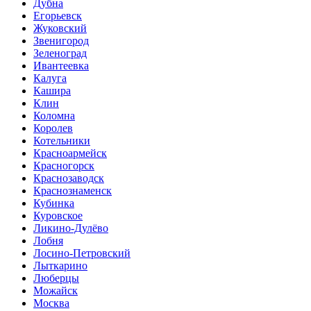
Дубна
Егорьевск
Жуковский
Звенигород
Зеленоград
Ивантеевка
Калуга
Кашира
Клин
Коломна
Королев
Котельники
Красноармейск
Красногорск
Краснозаводск
Краснознаменск
Кубинка
Куровское
Ликино-Дулёво
Лобня
Лосино-Петровский
Лыткарино
Люберцы
Можайск
Москва