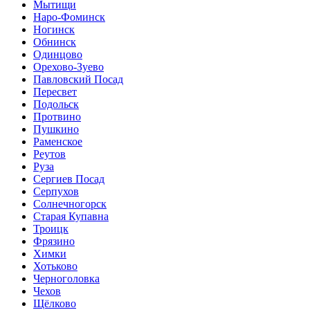
Мытищи
Наро-Фоминск
Ногинск
Обнинск
Одинцово
Орехово-Зуево
Павловский Посад
Пересвет
Подольск
Протвино
Пушкино
Раменское
Реутов
Руза
Сергиев Посад
Серпухов
Солнечногорск
Старая Купавна
Троицк
Фрязино
Химки
Хотьково
Черноголовка
Чехов
Щёлково