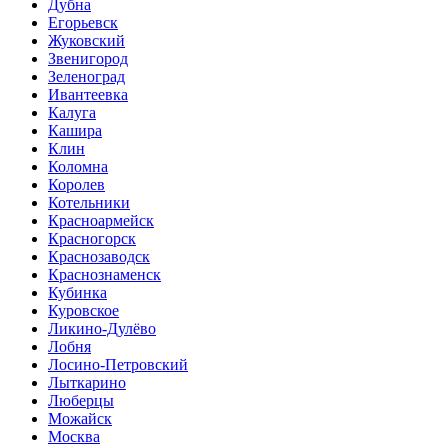
Дубна
Егорьевск
Жуковский
Звенигород
Зеленоград
Ивантеевка
Калуга
Кашира
Клин
Коломна
Королев
Котельники
Красноармейск
Красногорск
Краснозаводск
Краснознаменск
Кубинка
Куровское
Ликино-Дулёво
Лобня
Лосино-Петровский
Лыткарино
Люберцы
Можайск
Москва