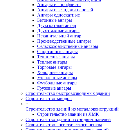
Ангары из профлиста
Ангары из сэндвич панелей
Ангары односкатные
Бетонные ангары
Двухскатный ангар
Двухэтажные ангары
Некапитальный ангар
Производственные ангары
Сельскохозяйственные ангары
Спортивные ангары
Теннисные ангары
Теплые ангары
Торговые ангары
Холодные ангары
Утепленные ангары
Футбольные ангары
Грузовые ангары
Строительство быстровозводимых зданий
Строительство заводов
+
Строительство зданий из металлоконструкций
Строительство зданий из ЛМК
Строительство зданий из сэндвич-панелей
Строительство логистического центра
Строительство медицинских учреждений