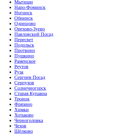
Мытищи
Наро-Фоминск
Ногинск
Обнинск
Одинцово
Орехово-Зуево
Павловский Посад
Пересвет
Подольск
Протвино
Пушкино
Раменское
Реутов
Руза
Сергиев Посад
Серпухов
Солнечногорск
Старая Купавна
Троицк
Фрязино
Химки
Хотьково
Черноголовка
Чехов
Щёлково