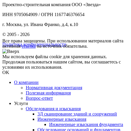
Проектно-строительная компания ООО «Звезда»
ИНН 9705064909 / ОГРН 1167746376654
г. Москва, ул. Ивана Франко, д.4, к.10
© 2005 - 2026
Все права защищены. При использовании материалов сайта
Политика конфиденциальности
активная
ссылка
на источник обязательна.
Мы используем файлы cookie для хранения данных.
Продолжая пользоваться нашим сайтом, вы соглашаетесь с
условиями их использования.
OK
О компании
Нормативная документация
Полезная информация
Вопрос-ответ
Услуги
Обследования и изыскания
3Д сканирование зданий и сооружений
Инженерные изыскания
Инженерные изыскания фундамента
Обследование оснований и фундаментов