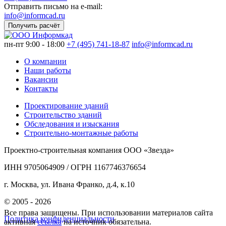
Отправить письмо на e-mail:
info@informcad.ru
Получить расчёт
пн-пт 9:00 - 18:00
+7 (495) 741-18-87
info@informcad.ru
О компании
Наши работы
Вакансии
Контакты
Проектирование зданий
Строительство зданий
Обследования и изыскания
Строительно-монтажные работы
Проектно-строительная компания ООО «Звезда»
ИНН 9705064909 / ОГРН 1167746376654
г. Москва, ул. Ивана Франко, д.4, к.10
© 2005 - 2026
Все права защищены. При использовании материалов сайта
Политика конфиденциальности
активная
ссылка
на источник обязательна.