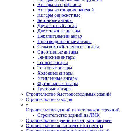
Ангары из профлиста
Ангары из сэндвич панелей
Ангары односкатные
Бетонные ангары
Двухскатный ангар
Двухэтажные ангары
Некапитальный ангар
Производственные ангары
Сельскохозяйственные ангары
Спортивные ангары
Теннисные ангары
Теплые ангары
Торговые ангары
Холодные ангары
Утепленные ангары
Футбольные ангары
Грузовые ангары
Строительство быстровозводимых зданий
Строительство заводов
+
Строительство зданий из металлоконструкций
Строительство зданий из ЛМК
Строительство зданий из сэндвич-панелей
Строительство логистического центра
Строительство медицинских учреждений