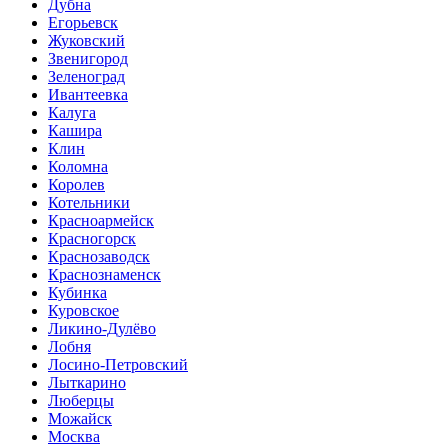
Дубна
Егорьевск
Жуковский
Звенигород
Зеленоград
Ивантеевка
Калуга
Кашира
Клин
Коломна
Королев
Котельники
Красноармейск
Красногорск
Краснозаводск
Краснознаменск
Кубинка
Куровское
Ликино-Дулёво
Лобня
Лосино-Петровский
Лыткарино
Люберцы
Можайск
Москва