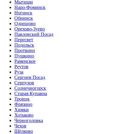
Мытищи
Наро-Фоминск
Ногинск
Обнинск
Одинцово
Орехово-Зуево
Павловский Посад
Пересвет
Подольск
Протвино
Пушкино
Раменское
Реутов
Руза
Сергиев Посад
Серпухов
Солнечногорск
Старая Купавна
Троицк
Фрязино
Химки
Хотьково
Черноголовка
Чехов
Щёлково