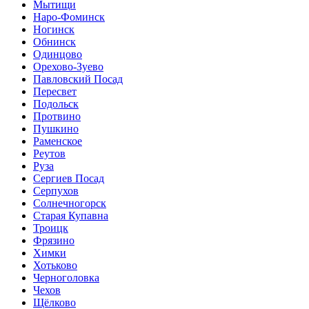
Мытищи
Наро-Фоминск
Ногинск
Обнинск
Одинцово
Орехово-Зуево
Павловский Посад
Пересвет
Подольск
Протвино
Пушкино
Раменское
Реутов
Руза
Сергиев Посад
Серпухов
Солнечногорск
Старая Купавна
Троицк
Фрязино
Химки
Хотьково
Черноголовка
Чехов
Щёлково