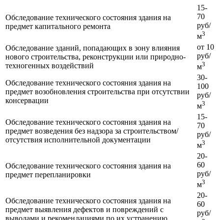
15-
70
Обследование технического состояния здания на
руб/
предмет капитального ремонта
3
м
от 10
Обследование зданий, попадающих в зону влияния
руб/
нового строительства, реконструкции или природно-
3
техногенных воздействий
м
30-
Обследование технического состояния здания на
100
предмет возобновления строительства при отсутствии
руб/
консервации
3
м
15-
Обследование технического состояния здания на
70
предмет возведения без надзора за строительством/
руб/
отсутствия исполнительной документации
3
м
20-
60
Обследование технического состояния здания на
руб/
предмет перепланировки
3
м
20-
Обследование технического состояния здания на
60
предмет выявления дефектов и повреждений с
руб/
выводами и рекомендациями по их устранению