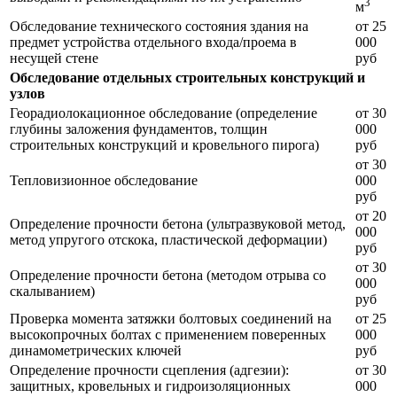
3
м
Обследование технического состояния здания на
от 25
предмет устройства отдельного входа/проема в
000
несущей стене
руб
Обследование отдельных строительных конструкций и
узлов
Георадиолокационное обследование (определение
от 30
глубины заложения фундаментов, толщин
000
строительных конструкций и кровельного пирога)
руб
от 30
Тепловизионное обследование
000
руб
от 20
Определение прочности бетона (ультразвуковой метод,
000
метод упругого отскока, пластической деформации)
руб
от 30
Определение прочности бетона (методом отрыва со
000
скалыванием)
руб
Проверка момента затяжки болтовых соединений на
от 25
высокопрочных болтах с применением поверенных
000
динамометрических ключей
руб
Определение прочности сцепления (адгезии):
от 30
защитных, кровельных и гидроизоляционных
000