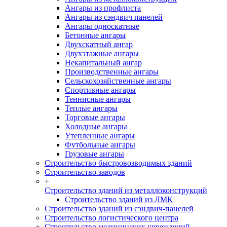
Ангары из профлиста
Ангары из сэндвич панелей
Ангары односкатные
Бетонные ангары
Двухскатный ангар
Двухэтажные ангары
Некапитальный ангар
Производственные ангары
Сельскохозяйственные ангары
Спортивные ангары
Теннисные ангары
Теплые ангары
Торговые ангары
Холодные ангары
Утепленные ангары
Футбольные ангары
Грузовые ангары
Строительство быстровозводимых зданий
Строительство заводов
+
Строительство зданий из металлоконструкций
Строительство зданий из ЛМК
Строительство зданий из сэндвич-панелей
Строительство логистического центра
Строительство медицинских учреждений