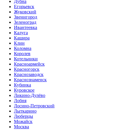
Дубна
Егорьевск
Жуковский
Звенигород
Зеленоград
Ивантеевка
Калуга
Кашира
Клин
Коломна
Королев
Котельники
Красноармейск
Красногорск
Краснозаводск
Краснознаменск
Кубинка
Куровское
Ликино-Дулёво
Лобня
Лосино-Петровский
Лыткарино
Люберцы
Можайск
Москва