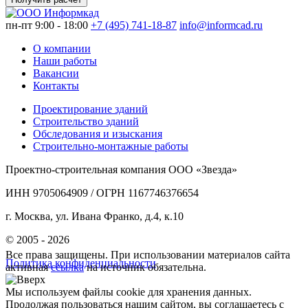
пн-пт 9:00 - 18:00
+7 (495) 741-18-87
info@informcad.ru
О компании
Наши работы
Вакансии
Контакты
Проектирование зданий
Строительство зданий
Обследования и изыскания
Строительно-монтажные работы
Проектно-строительная компания ООО «Звезда»
ИНН 9705064909 / ОГРН 1167746376654
г. Москва, ул. Ивана Франко, д.4, к.10
© 2005 - 2026
Все права защищены. При использовании материалов сайта
Политика конфиденциальности
активная
ссылка
на источник обязательна.
Мы используем файлы cookie для хранения данных.
Продолжая пользоваться нашим сайтом, вы соглашаетесь с