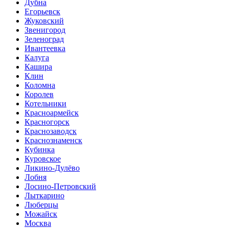
Дубна
Егорьевск
Жуковский
Звенигород
Зеленоград
Ивантеевка
Калуга
Кашира
Клин
Коломна
Королев
Котельники
Красноармейск
Красногорск
Краснозаводск
Краснознаменск
Кубинка
Куровское
Ликино-Дулёво
Лобня
Лосино-Петровский
Лыткарино
Люберцы
Можайск
Москва