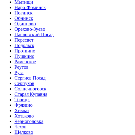
Мытищи
Наро-Фоминск
Ногинск
Обнинск
Одинцово
Орехово-Зуево
Павловский Посад
Пересвет
Подольск
Протвино
Пушкино
Раменское
Реутов
Руза
Сергиев Посад
Серпухов
Солнечногорск
Старая Купавна
Троицк
Фрязино
Химки
Хотьково
Черноголовка
Чехов
Щёлково