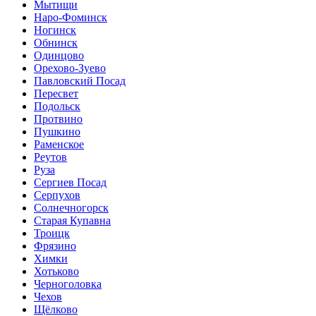
Мытищи
Наро-Фоминск
Ногинск
Обнинск
Одинцово
Орехово-Зуево
Павловский Посад
Пересвет
Подольск
Протвино
Пушкино
Раменское
Реутов
Руза
Сергиев Посад
Серпухов
Солнечногорск
Старая Купавна
Троицк
Фрязино
Химки
Хотьково
Черноголовка
Чехов
Щёлково