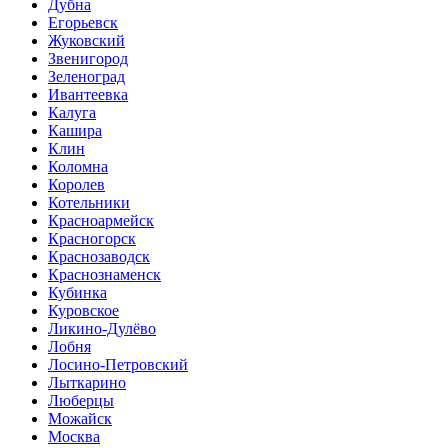
Дубна
Егорьевск
Жуковский
Звенигород
Зеленоград
Ивантеевка
Калуга
Кашира
Клин
Коломна
Королев
Котельники
Красноармейск
Красногорск
Краснозаводск
Краснознаменск
Кубинка
Куровское
Ликино-Дулёво
Лобня
Лосино-Петровский
Лыткарино
Люберцы
Можайск
Москва