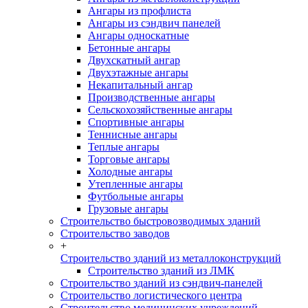
Ангары из профлиста
Ангары из сэндвич панелей
Ангары односкатные
Бетонные ангары
Двухскатный ангар
Двухэтажные ангары
Некапитальный ангар
Производственные ангары
Сельскохозяйственные ангары
Спортивные ангары
Теннисные ангары
Теплые ангары
Торговые ангары
Холодные ангары
Утепленные ангары
Футбольные ангары
Грузовые ангары
Строительство быстровозводимых зданий
Строительство заводов
+
Строительство зданий из металлоконструкций
Строительство зданий из ЛМК
Строительство зданий из сэндвич-панелей
Строительство логистического центра
Строительство медицинских учреждений