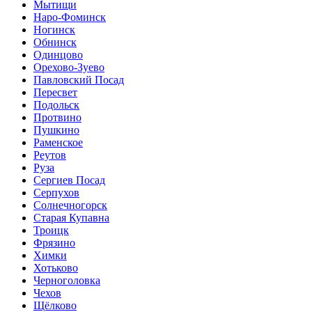
Мытищи
Наро-Фоминск
Ногинск
Обнинск
Одинцово
Орехово-Зуево
Павловский Посад
Пересвет
Подольск
Протвино
Пушкино
Раменское
Реутов
Руза
Сергиев Посад
Серпухов
Солнечногорск
Старая Купавна
Троицк
Фрязино
Химки
Хотьково
Черноголовка
Чехов
Щёлково