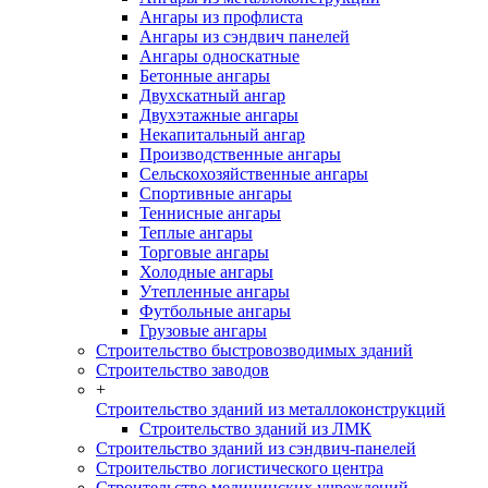
Ангары из профлиста
Ангары из сэндвич панелей
Ангары односкатные
Бетонные ангары
Двухскатный ангар
Двухэтажные ангары
Некапитальный ангар
Производственные ангары
Сельскохозяйственные ангары
Спортивные ангары
Теннисные ангары
Теплые ангары
Торговые ангары
Холодные ангары
Утепленные ангары
Футбольные ангары
Грузовые ангары
Строительство быстровозводимых зданий
Строительство заводов
+
Строительство зданий из металлоконструкций
Строительство зданий из ЛМК
Строительство зданий из сэндвич-панелей
Строительство логистического центра
Строительство медицинских учреждений