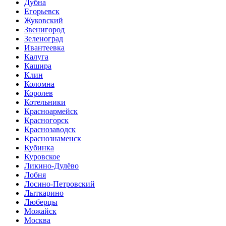
Дубна
Егорьевск
Жуковский
Звенигород
Зеленоград
Ивантеевка
Калуга
Кашира
Клин
Коломна
Королев
Котельники
Красноармейск
Красногорск
Краснозаводск
Краснознаменск
Кубинка
Куровское
Ликино-Дулёво
Лобня
Лосино-Петровский
Лыткарино
Люберцы
Можайск
Москва