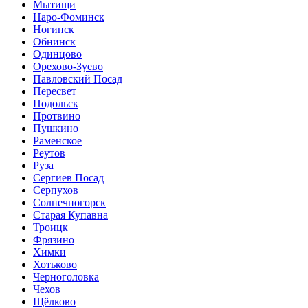
Мытищи
Наро-Фоминск
Ногинск
Обнинск
Одинцово
Орехово-Зуево
Павловский Посад
Пересвет
Подольск
Протвино
Пушкино
Раменское
Реутов
Руза
Сергиев Посад
Серпухов
Солнечногорск
Старая Купавна
Троицк
Фрязино
Химки
Хотьково
Черноголовка
Чехов
Щёлково