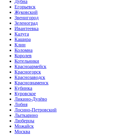
Дубна
Егорьевск
Жуковский
Звенигород
Зеленоград
Ивантеевка
Калуга
Кашира
Клин
Коломна
Королев
Котельники
Красноармейск
Красногорск
Краснозаводск
Краснознаменск
Кубинка
Куровское
Ликино-Дулёво
Лобня
Лосино-Петровский
Лыткарино
Люберцы
Можайск
Москва