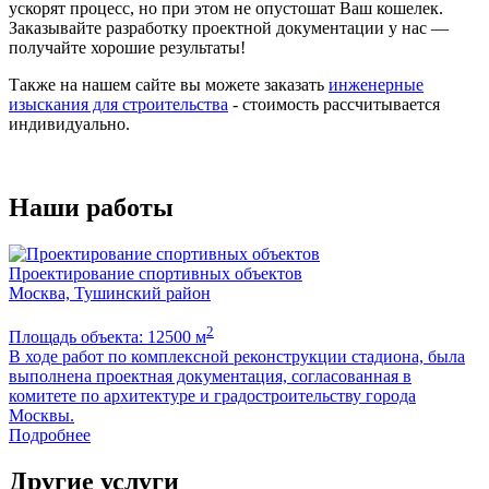
ускорят процесс, но при этом не опустошат Ваш кошелек.
Заказывайте разработку проектной документации у нас —
получайте хорошие результаты!
Также на нашем сайте вы можете заказать
инженерные
изыскания для строительства
- стоимость рассчитывается
индивидуально.
Наши работы
Проектирование спортивных объектов
Москва, Тушинский район
Я
2
Площадь объекта: 12500 м
П
В ходе работ по комплексной реконструкции стадиона, была
Р
выполнена проектная документация, согласованная в
д
комитете по архитектуре и градостроительству города
к
Москвы.
Подробнее
Другие услуги