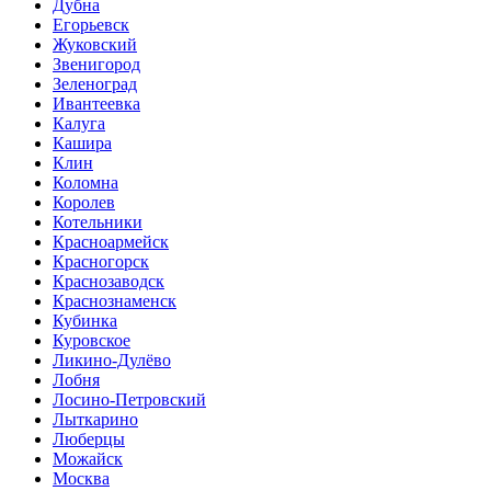
Дубна
Егорьевск
Жуковский
Звенигород
Зеленоград
Ивантеевка
Калуга
Кашира
Клин
Коломна
Королев
Котельники
Красноармейск
Красногорск
Краснозаводск
Краснознаменск
Кубинка
Куровское
Ликино-Дулёво
Лобня
Лосино-Петровский
Лыткарино
Люберцы
Можайск
Москва