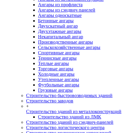
Ангары из профлиста
Ангары из сэндвич панелей
Ангары односкатные
Бетонные ангары
Двухскатный ангар
Двухэтажные ангары
Некапитальный ангар
Производственные ангары
Сельскохозяйственные ангары
Спортивные ангары
Теннисные ангары
Теплые ангары
Торговые ангары
Холодные ангары
Утепленные ангары
Футбольные ангары
Грузовые ангары
Строительство быстровозводимых зданий
Строительство заводов
+
Строительство зданий из металлоконструкций
Строительство зданий из ЛМК
Строительство зданий из сэндвич-панелей
Строительство логистического центра
Строительство медицинских учреждений