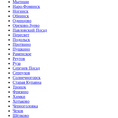
Мытищи
Наро-Фоминск
Ногинск
Обнинск
Одинцово
Орехово-Зуево
Павловский Посад
Пересвет
Подольск
Протвино
Пушкино
Раменское
Реутов
Руза
Сергиев Посад
Серпухов
Солнечногорск
Старая Купавна
Троицк
Фрязино
Химки
Хотьково
Черноголовка
Чехов
Щёлково