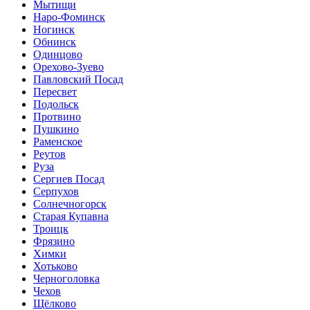
Мытищи
Наро-Фоминск
Ногинск
Обнинск
Одинцово
Орехово-Зуево
Павловский Посад
Пересвет
Подольск
Протвино
Пушкино
Раменское
Реутов
Руза
Сергиев Посад
Серпухов
Солнечногорск
Старая Купавна
Троицк
Фрязино
Химки
Хотьково
Черноголовка
Чехов
Щёлково