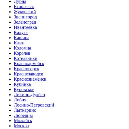
Дубна
Егорьевск
Жуковский
Звенигород
Зеленоград
Ивантеевка
Калуга
Кашира
Клин
Коломна
Королев
Котельники
Красноармейск
Красногорск
Краснозаводск
Краснознаменск
Кубинка
Куровское
Ликино-Дулёво
Лобня
Лосино-Петровский
Лыткарино
Люберцы
Можайск
Москва