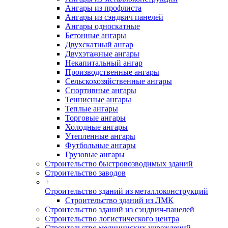
Ангары из профлиста
Ангары из сэндвич панелей
Ангары односкатные
Бетонные ангары
Двухскатный ангар
Двухэтажные ангары
Некапитальный ангар
Производственные ангары
Сельскохозяйственные ангары
Спортивные ангары
Теннисные ангары
Теплые ангары
Торговые ангары
Холодные ангары
Утепленные ангары
Футбольные ангары
Грузовые ангары
Строительство быстровозводимых зданий
Строительство заводов
+
Строительство зданий из металлоконструкций
Строительство зданий из ЛМК
Строительство зданий из сэндвич-панелей
Строительство логистического центра
Строительство медицинских учреждений