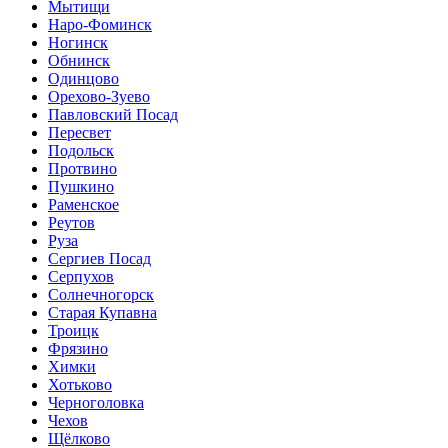
Мытищи
Наро-Фоминск
Ногинск
Обнинск
Одинцово
Орехово-Зуево
Павловский Посад
Пересвет
Подольск
Протвино
Пушкино
Раменское
Реутов
Руза
Сергиев Посад
Серпухов
Солнечногорск
Старая Купавна
Троицк
Фрязино
Химки
Хотьково
Черноголовка
Чехов
Щёлково