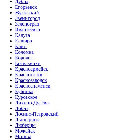
Дубна
Егорьевск
Жуковский
Звенигород
Зеленоград
Ивантеевка
Калуга
Кашира
Клин
Коломна
Королев
Котельники
Красноармейск
Красногорск
Краснозаводск
Краснознаменск
Кубинка
Куровское
Ликино-Дулёво
Лобня
Лосино-Петровский
Лыткарино
Люберцы
Можайск
Москва