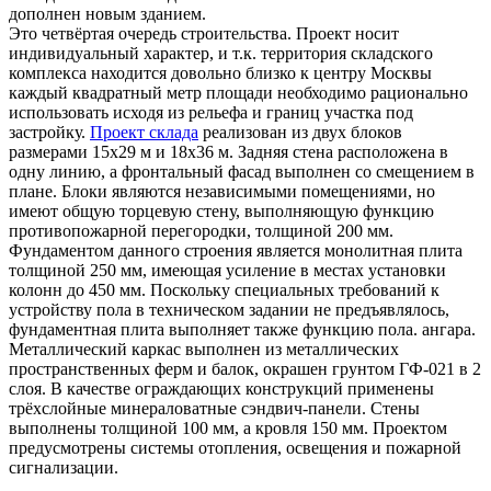
дополнен новым зданием.
Это четвёртая очередь строительства. Проект носит
индивидуальный характер, и т.к. территория складского
комплекса находится довольно близко к центру Москвы
каждый квадратный метр площади необходимо рационально
использовать исходя из рельефа и границ участка под
застройку.
Проект склада
реализован из двух блоков
размерами 15х29 м и 18х36 м. Задняя стена расположена в
одну линию, а фронтальный фасад выполнен со смещением в
плане. Блоки являются независимыми помещениями, но
имеют общую торцевую стену, выполняющую функцию
противопожарной перегородки, толщиной 200 мм.
Фундаментом данного строения является монолитная плита
толщиной 250 мм, имеющая усиление в местах установки
колонн до 450 мм. Поскольку специальных требований к
устройству пола в техническом задании не предъявлялось,
фундаментная плита выполняет также функцию пола. ангара.
Металлический каркас выполнен из металлических
пространственных ферм и балок, окрашен грунтом ГФ-021 в 2
слоя. В качестве ограждающих конструкций применены
трёхслойные минераловатные сэндвич-панели. Стены
выполнены толщиной 100 мм, а кровля 150 мм. Проектом
предусмотрены системы отопления, освещения и пожарной
сигнализации.