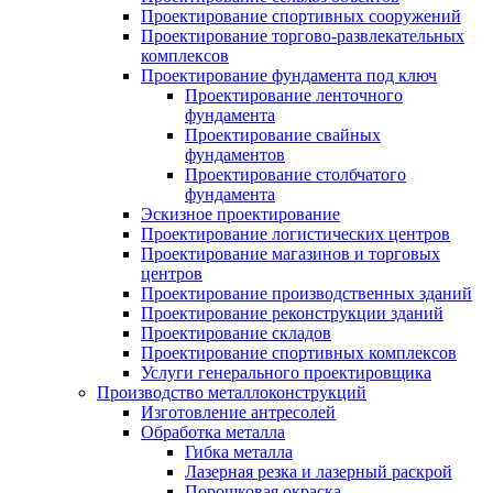
Проектирование спортивных сооружений
Проектирование торгово-развлекательных
комплексов
Проектирование фундамента под ключ
Проектирование ленточного
фундамента
Проектирование свайных
фундаментов
Проектирование столбчатого
фундамента
Эскизное проектирование
Проектирование логистических центров
Проектирование магазинов и торговых
центров
Проектирование производственных зданий
Проектирование реконструкции зданий
Проектирование складов
Проектирование спортивных комплексов
Услуги генерального проектировщика
Производство металлоконструкций
Изготовление антресолей
Обработка металла
Гибка металла
Лазерная резка и лазерный раскрой
Порошковая окраска