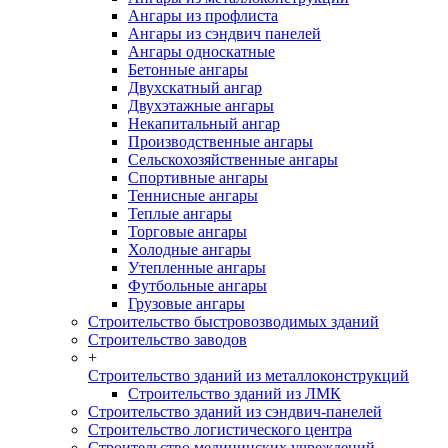
Ангары из профлиста
Ангары из сэндвич панелей
Ангары односкатные
Бетонные ангары
Двухскатный ангар
Двухэтажные ангары
Некапитальный ангар
Производственные ангары
Сельскохозяйственные ангары
Спортивные ангары
Теннисные ангары
Теплые ангары
Торговые ангары
Холодные ангары
Утепленные ангары
Футбольные ангары
Грузовые ангары
Строительство быстровозводимых зданий
Строительство заводов
+
Строительство зданий из металлоконструкций
Строительство зданий из ЛМК
Строительство зданий из сэндвич-панелей
Строительство логистического центра
Строительство медицинских учреждений