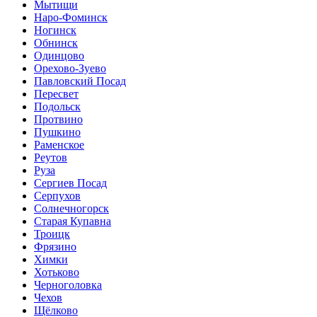
Мытищи
Наро-Фоминск
Ногинск
Обнинск
Одинцово
Орехово-Зуево
Павловский Посад
Пересвет
Подольск
Протвино
Пушкино
Раменское
Реутов
Руза
Сергиев Посад
Серпухов
Солнечногорск
Старая Купавна
Троицк
Фрязино
Химки
Хотьково
Черноголовка
Чехов
Щёлково