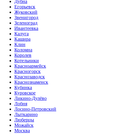
Дубна
Егорьевск
Жуковский
Звенигород
Зеленоград
Ивантеевка
Калуга
Кашира
Клин
Коломна
Королев
Котельники
Красноармейск
Красногорск
Краснозаводск
Краснознаменск
Кубинка
Куровское
Ликино-Дулёво
Лобня
Лосино-Петровский
Лыткарино
Люберцы
Можайск
Москва