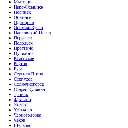
Мытищи
Наро-Фоминск
Ногинск
Обнинск
Одинцово
Орехово-Зуево
Павловский Посад
Пересвет
Подольск
Протвино
Пушкино
Раменское
Реутов
Руза
Сергиев Посад
Серпухов
Солнечногорск
Старая Купавна
Троицк
Фрязино
Химки
Хотьково
Черноголовка
Чехов
Щёлково