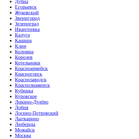
Дубна
Егорьевск
Жуковский
Звенигород
Зеленоград
Ивантеевка
Калуга
Кашира
Клин
Коломна
Королев
Котельники
Красноармейск
Красногорск
Краснозаводск
Краснознаменск
Кубинка
Куровское
Ликино-Дулёво
Лобня
Лосино-Петровский
Лыткарино
Люберцы
Можайск
Москва