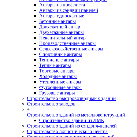
Ангары из профлиста
Ангары из сэндвич панелей
Ангары односкатные
Бетонные ангары
Двухскатный ангар
Двухэтажные ангары
Некапитальный ангар
Производственные ангары
Сельскохозяйственные ангары
Спортивные ангары
Теннисные ангары
Теплые ангары
Торговые ангары
Холодные ангары
Утепленные ангары
Футбольные ангары
Грузовые ангары
Строительство быстровозводимых зданий
Строительство заводов
+
Строительство зданий из металлоконструкций
Строительство зданий из ЛМК
Строительство зданий из сэндвич-панелей
Строительство логистического центра
Строительство медицинских учреждений