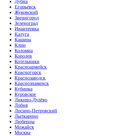
Дубна
Егорьевск
Жуковский
Звенигород
Зеленоград
Ивантеевка
Калуга
Кашира
Клин
Коломна
Королев
Котельники
Красноармейск
Красногорск
Краснозаводск
Краснознаменск
Кубинка
Куровское
Ликино-Дулёво
Лобня
Лосино-Петровский
Лыткарино
Люберцы
Можайск
Москва