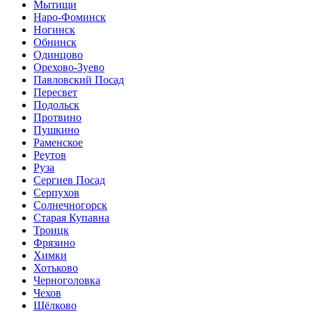
Мытищи
Наро-Фоминск
Ногинск
Обнинск
Одинцово
Орехово-Зуево
Павловский Посад
Пересвет
Подольск
Протвино
Пушкино
Раменское
Реутов
Руза
Сергиев Посад
Серпухов
Солнечногорск
Старая Купавна
Троицк
Фрязино
Химки
Хотьково
Черноголовка
Чехов
Щёлково