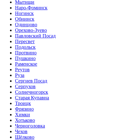
Мытищи
Наро-Фоминск
Ногинск
Обнинск
Одинцово
Орехово-Зуево
Павловский Посад
Пересвет
Подольск
Протвино
Пушкино
Раменское
Реутов
Руза
Сергиев Посад
Серпухов
Солнечногорск
Старая Купавна
Троицк
Фрязино
Химки
Хотьково
Черноголовка
Чехов
Щёлково