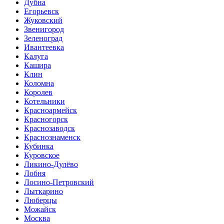
Дубна
Егорьевск
Жуковский
Звенигород
Зеленоград
Ивантеевка
Калуга
Кашира
Клин
Коломна
Королев
Котельники
Красноармейск
Красногорск
Краснозаводск
Краснознаменск
Кубинка
Куровское
Ликино-Дулёво
Лобня
Лосино-Петровский
Лыткарино
Люберцы
Можайск
Москва