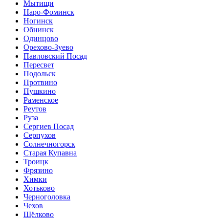
Мытищи
Наро-Фоминск
Ногинск
Обнинск
Одинцово
Орехово-Зуево
Павловский Посад
Пересвет
Подольск
Протвино
Пушкино
Раменское
Реутов
Руза
Сергиев Посад
Серпухов
Солнечногорск
Старая Купавна
Троицк
Фрязино
Химки
Хотьково
Черноголовка
Чехов
Щёлково