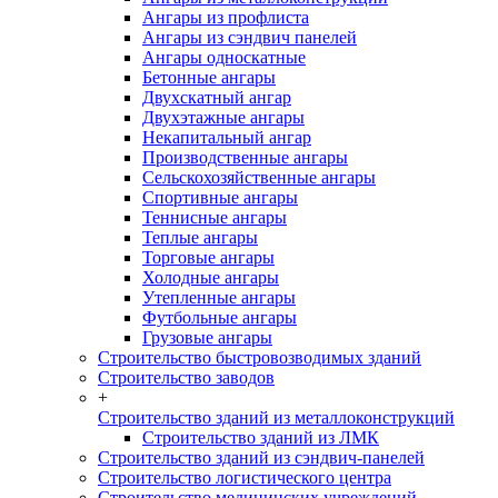
Ангары из профлиста
Ангары из сэндвич панелей
Ангары односкатные
Бетонные ангары
Двухскатный ангар
Двухэтажные ангары
Некапитальный ангар
Производственные ангары
Сельскохозяйственные ангары
Спортивные ангары
Теннисные ангары
Теплые ангары
Торговые ангары
Холодные ангары
Утепленные ангары
Футбольные ангары
Грузовые ангары
Строительство быстровозводимых зданий
Строительство заводов
+
Строительство зданий из металлоконструкций
Строительство зданий из ЛМК
Строительство зданий из сэндвич-панелей
Строительство логистического центра
Строительство медицинских учреждений