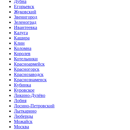
Дубна
Егорьевск
Жуковский
Звенигород
Зеленоград
Ивантеевка
Калуга
Кашира
Клин
Коломна
Королев
Котельники
Красноармейск
Красногорск
Краснозаводск
Краснознаменск
Кубинка
Куровское
Ликино-Дулёво
Лобня
Лосино-Петровский
Лыткарино
Люберцы
Можайск
Москва